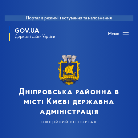
Портал в режимі тестування та наповнення
GOV.UA
Меню
Державні сайти України
Дніпровська районна в
місті Києві державна
адміністрація
офіційний вебпортал