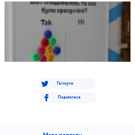
Твітнути
Поділитися