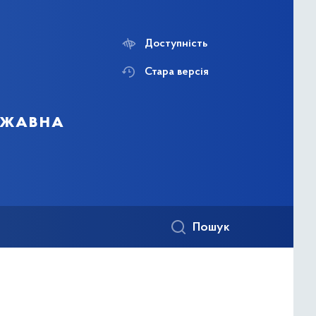
Доступність
Стара версія
ержавна
Пошук