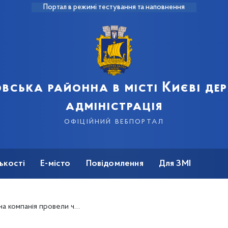
Портал в режимі тестування та наповнення
вська районна в місті Києві д
адміністрація
офіційний вебпортал
ькості
Е-місто
Повідомлення
Для ЗМІ
провели чергову весняну толоку