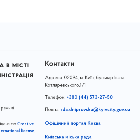
Контакти
 в місті
ністрація
Адреса:
02094, м. Київ, бульвар Івана
Котляревського,1/1
Телефон:
+380 (44) 573-27-50
 режимі
Пошта:
rda.dniprovska@kyivcity.gov.ua
Офіційний портал Києва
ліцензією
Creative
,
ernational license
Київська міська рада