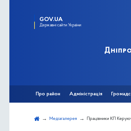
GOV.UA
Державні сайти України
Дніпро
Про район
Адміністрація
Громадс
Медіагалерея
Працівники КП Керуюча компанія 