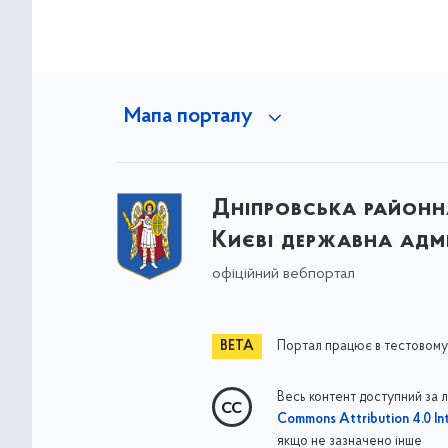
Мапа порталу
Дніпровська районна
Києві державна адмі
офіційний вебпортал
Портал працює в тестовому
Весь контент доступний за 
Commons Attribution 4.0 Int
якщо не зазначено інше