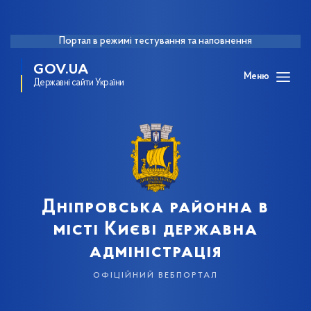
Портал в режимі тестування та наповнення
GOV.UA
Меню
Державні сайти України
Дніпровська районна в
місті Києві державна
адміністрація
офіційний вебпортал