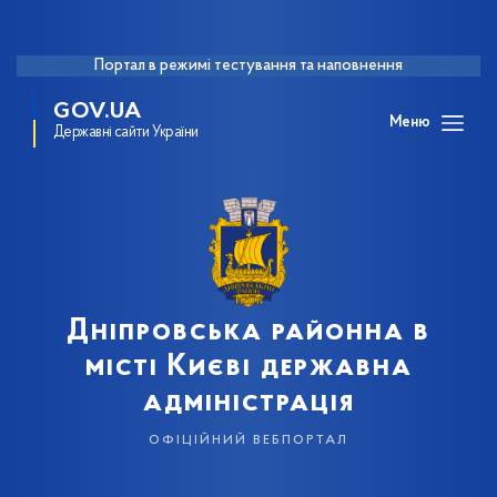
Портал в режимі тестування та наповнення
GOV.UA
Меню
Державні сайти України
Дніпровська районна в
місті Києві державна
адміністрація
офіційний вебпортал