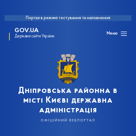
Портал в режимі тестування та наповнення
GOV.UA
Меню
Державні сайти України
Дніпровська районна в
місті Києві державна
адміністрація
офіційний вебпортал