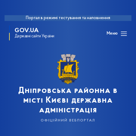
Портал в режимі тестування та наповнення
GOV.UA
Меню
Державні сайти України
Дніпровська районна в
місті Києві державна
адміністрація
офіційний вебпортал