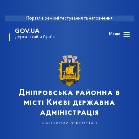
Портал в режимі тестування та наповнення
GOV.UA
Меню
Державні сайти України
Дніпровська районна в
місті Києві державна
адміністрація
офіційний вебпортал