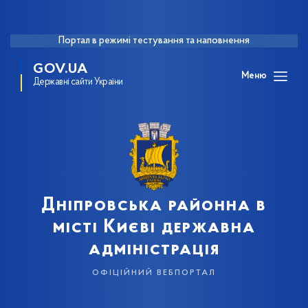
Портал в режимі тестування та наповнення
GOV.UA
Меню
Державні сайти України
Дніпровська районна в
місті Києві державна
адміністрація
офіційний вебпортал