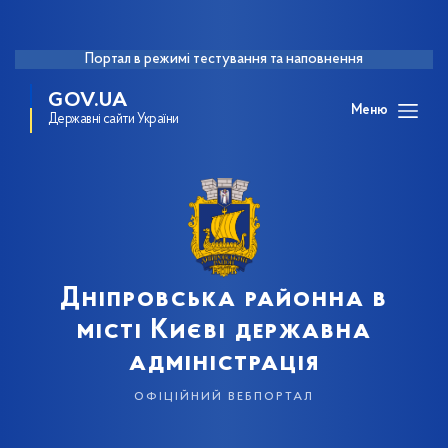
Портал в режимі тестування та наповнення
GOV.UA
Меню
Державні сайти України
Дніпровська районна в
місті Києві державна
адміністрація
офіційний вебпортал