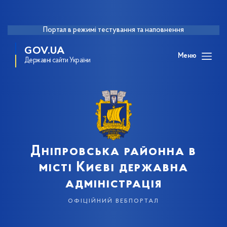
Портал в режимі тестування та наповнення
GOV.UA
Меню
Державні сайти України
Дніпровська районна в
місті Києві державна
адміністрація
офіційний вебпортал