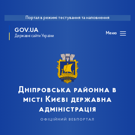
Портал в режимі тестування та наповнення
GOV.UA
Меню
Державні сайти України
Дніпровська районна в
місті Києві державна
адміністрація
офіційний вебпортал