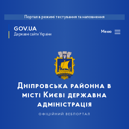
Портал в режимі тестування та наповнення
GOV.UA
Меню
Державні сайти України
Дніпровська районна в
місті Києві державна
адміністрація
офіційний вебпортал