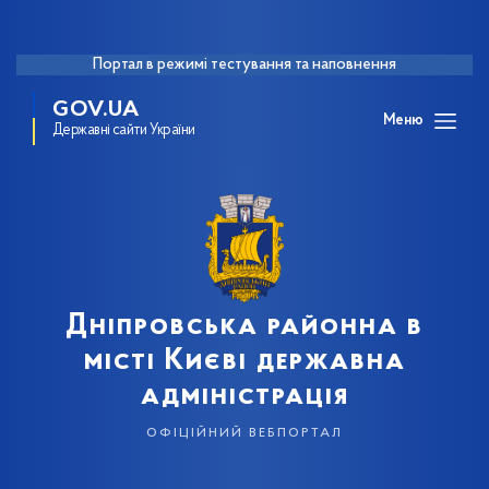
Портал в режимі тестування та наповнення
GOV.UA
Меню
Державні сайти України
Дніпровська районна в
місті Києві державна
адміністрація
офіційний вебпортал