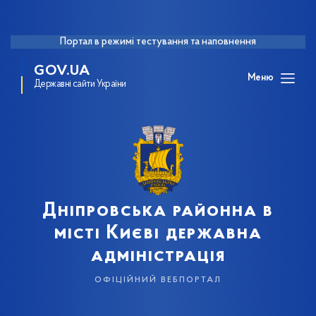
Портал в режимі тестування та наповнення
GOV.UA
Меню
Державні сайти України
Дніпровська районна в
місті Києві державна
адміністрація
офіційний вебпортал