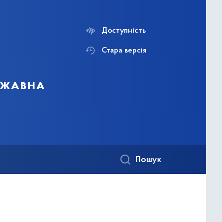
Доступність
Стара версія
ержавна
Пошук