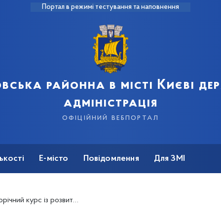
Портал в режимі тестування та наповнення
вська районна в місті Києві д
адміністрація
офіційний вебпортал
ькості
Е-місто
Повідомлення
Для ЗМІ
з розвитку батьківського потенціалу