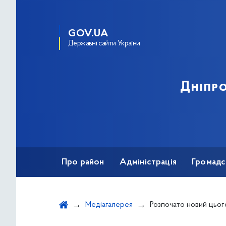
GOV.UA
Державні сайти України
Дніпро
Про район
Адміністрація
Громадс
Медіагалерея
Розпочато новий цьогорічний курс і