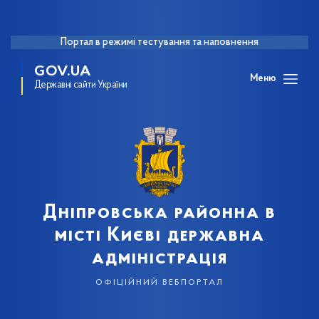
Портал в режимі тестування та наповнення
GOV.UA
Меню
Державні сайти України
Дніпровська районна в
місті Києві державна
адміністрація
офіційний вебпортал