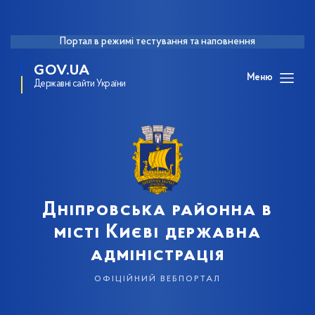
Портал в режимі тестування та наповнення
GOV.UA
Меню
Державні сайти України
Дніпровська районна в
місті Києві державна
адміністрація
офіційний вебпортал