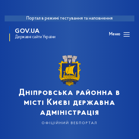
Портал в режимі тестування та наповнення
GOV.UA
Меню
Державні сайти України
Дніпровська районна в
місті Києві державна
адміністрація
офіційний вебпортал