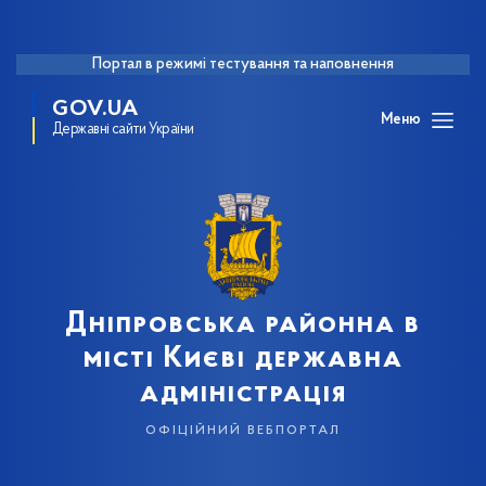
Портал в режимі тестування та наповнення
GOV.UA
Меню
Державні сайти України
Дніпровська районна в
місті Києві державна
адміністрація
офіційний вебпортал