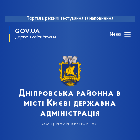
Портал в режимі тестування та наповнення
GOV.UA
Меню
Державні сайти України
Дніпровська районна в
місті Києві державна
адміністрація
офіційний вебпортал