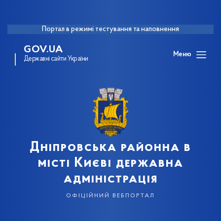
Портал в режимі тестування та наповнення
GOV.UA
Меню
Державні сайти України
Дніпровська районна в
місті Києві державна
адміністрація
офіційний вебпортал