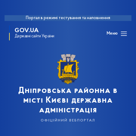
Портал в режимі тестування та наповнення
GOV.UA
Меню
Державні сайти України
Дніпровська районна в
місті Києві державна
адміністрація
офіційний вебпортал