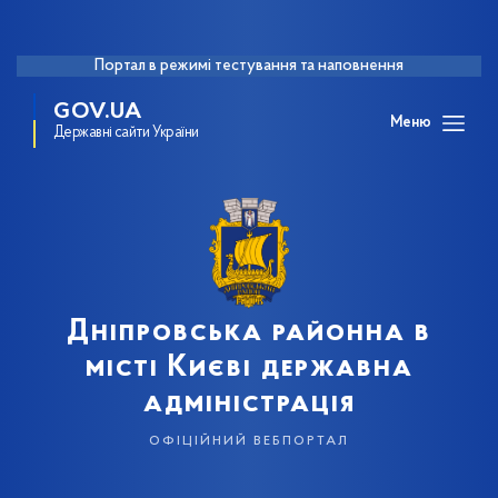
Портал в режимі тестування та наповнення
GOV.UA
Меню
Державні сайти України
Дніпровська районна в
місті Києві державна
адміністрація
офіційний вебпортал