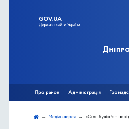
GOV.UA
Державні сайти України
Дніпро
Про район
Адміністрація
Громадс
Медіагалерея
«Стоп булінг!» – поліцейські Києва розпові