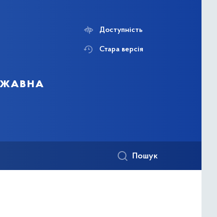
Доступність
Стара версія
ержавна
Пошук