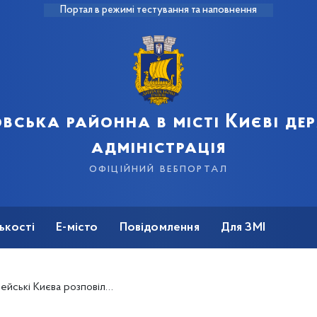
Портал в режимі тестування та наповнення
вська районна в місті Києві д
адміністрація
офіційний вебпортал
ькості
Е-місто
Повідомлення
Для ЗМІ
ли школярам, як протистояти проявам агресії