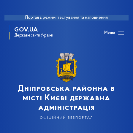
Портал в режимі тестування та наповнення
GOV.UA
Меню
Державні сайти України
Дніпровська районна в
місті Києві державна
адміністрація
офіційний вебпортал