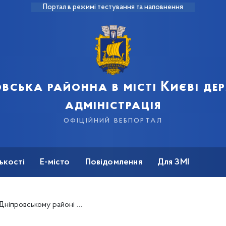
Портал в режимі тестування та наповнення
вська районна в місті Києві д
адміністрація
офіційний вебпортал
ькості
Е-місто
Повідомлення
Для ЗМІ
провському районі триває