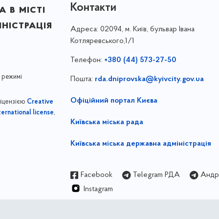
Контакти
 в місті
ністрація
Адреса:
02094, м. Київ, бульвар Івана
Котляревського,1/1
Телефон:
+380 (44) 573-27-50
 режимі
Пошта:
rda.dniprovska@kyivcity.gov.ua
Офіційний портал Києва
ліцензією
Creative
,
ernational license
Київська міська рада
Київська міська державна адміністрація
Facebook
Telegram РДА
Андрі
Instagram