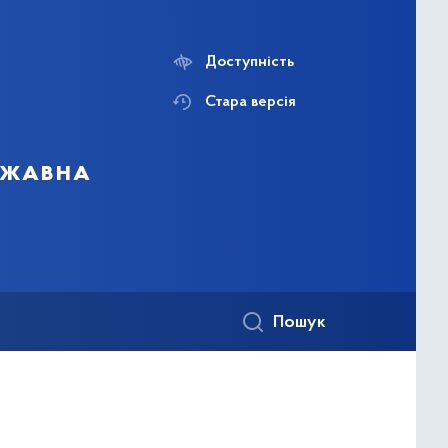
Доступність
Стара версія
ержавна
Пошук