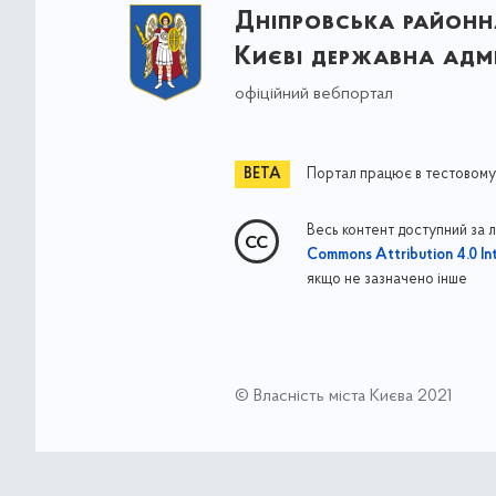
Дніпровська районна
Києві державна адмі
офіційний вебпортал
Портал працює в тестовому
Весь контент доступний за 
Commons Attribution 4.0 Int
якщо не зазначено інше
© Власність міста Києва 2021