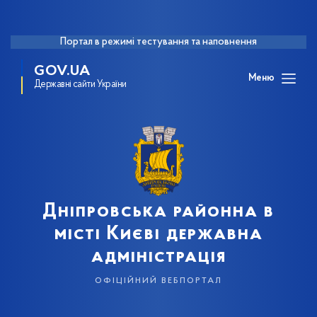
Портал в режимі тестування та наповнення
GOV.UA
Меню
Державні сайти України
Дніпровська районна в
місті Києві державна
адміністрація
офіційний вебпортал