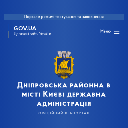
Портал в режимі тестування та наповнення
GOV.UA
Меню
Державні сайти України
Дніпровська районна в
місті Києві державна
адміністрація
офіційний вебпортал