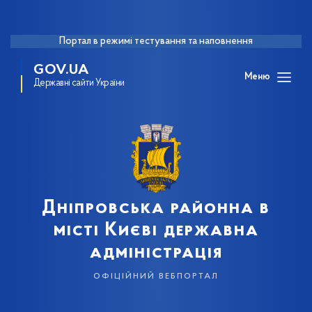
Портал в режимі тестування та наповнення
GOV.UA
Меню
Державні сайти України
Дніпровська районна в
місті Києві державна
адміністрація
офіційний вебпортал