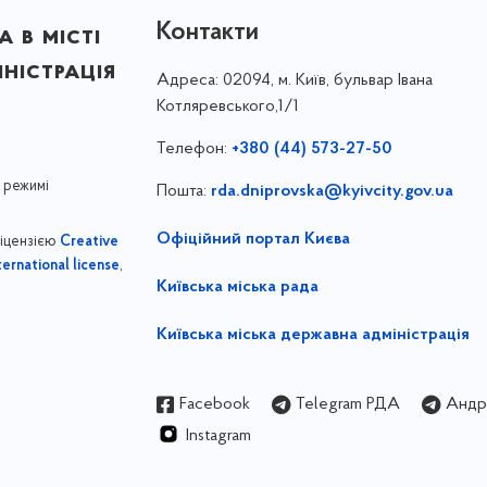
Контакти
 в місті
ністрація
Адреса:
02094, м. Київ, бульвар Івана
Котляревського,1/1
Телефон:
+380 (44) 573-27-50
 режимі
Пошта:
rda.dniprovska@kyivcity.gov.ua
Офіційний портал Києва
ліцензією
Creative
,
ernational license
Київська міська рада
Київська міська державна адміністрація
Facebook
Telegram РДА
Андрі
Instagram