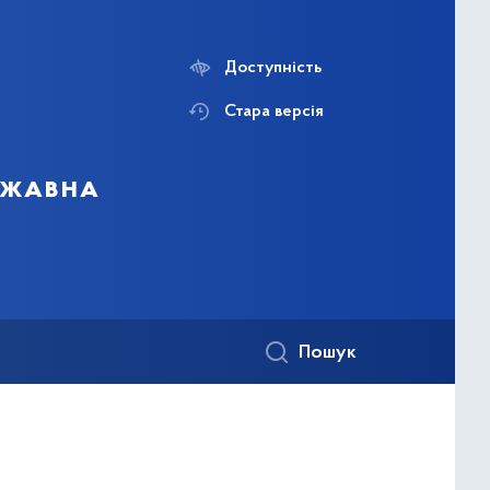
Доступність
Стара версія
ержавна
Пошук