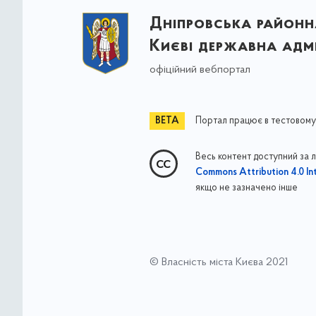
Дніпровська районна
Києві державна адмі
офіційний вебпортал
Портал працює в тестовому
Весь контент доступний за 
Commons Attribution 4.0 Int
якщо не зазначено інше
© Власність міста Києва 2021