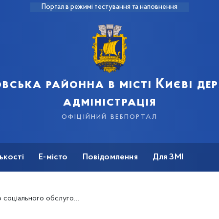
Портал в режимі тестування та наповнення
вська районна в місті Києві д
адміністрація
офіційний вебпортал
ькості
Е-місто
Повідомлення
Для ЗМІ
відправив чергову гуманітарну допомогу військовим