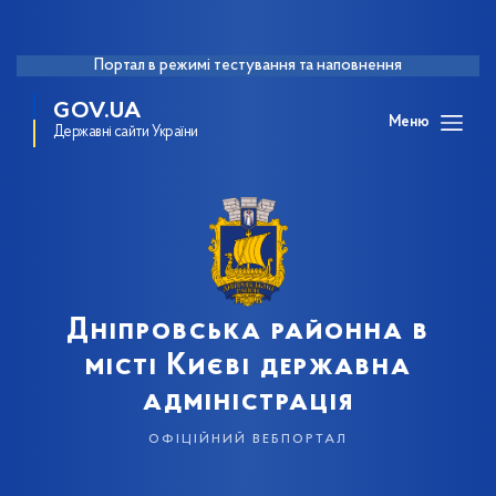
Портал в режимі тестування та наповнення
GOV.UA
Меню
Державні сайти України
Дніпровська районна в
місті Києві державна
адміністрація
офіційний вебпортал