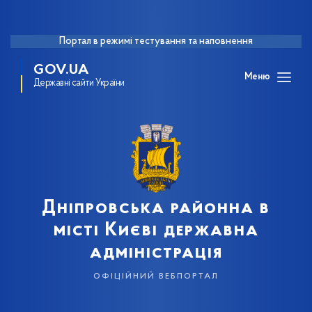
Портал в режимі тестування та наповнення
GOV.UA
Меню
Державні сайти України
Дніпровська районна в
місті Києві державна
адміністрація
офіційний вебпортал