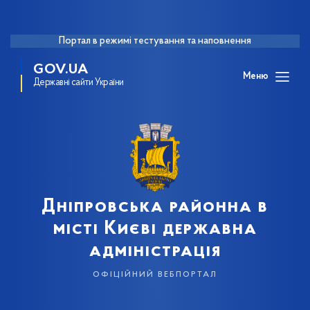
Портал в режимі тестування та наповнення
GOV.UA
Меню
Державні сайти України
Дніпровська районна в
місті Києві державна
адміністрація
офіційний вебпортал