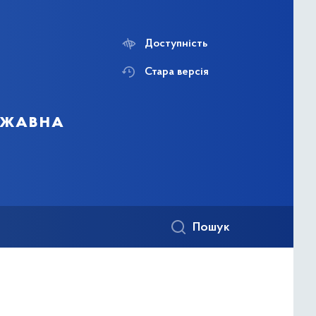
Доступність
Стара версія
ержавна
Пошук