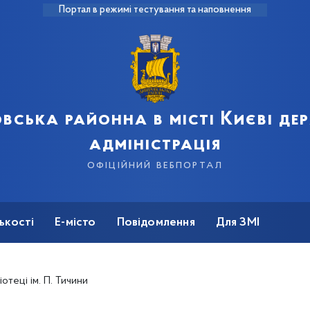
Портал в режимі тестування та наповнення
вська районна в місті Києві д
адміністрація
офіційний вебпортал
ькості
Е-місто
Повідомлення
Для ЗМІ
отеці ім. П. Тичини