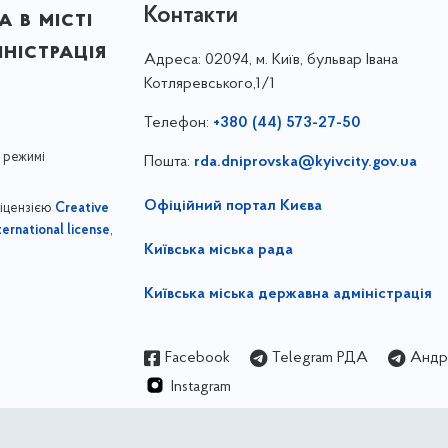
Контакти
 в місті
ністрація
Адреса:
02094, м. Київ, бульвар Івана
Котляревського,1/1
Телефон:
+380 (44) 573-27-50
 режимі
Пошта:
rda.dniprovska@kyivcity.gov.ua
Офіційний портал Києва
ліцензією
Creative
,
ernational license
Київська міська рада
Київська міська державна адміністрація
Facebook
Telegram РДА
Андрі
Instagram