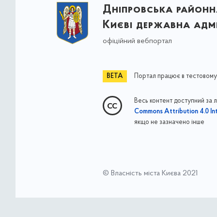
Дніпровська районна
Києві державна адмі
офіційний вебпортал
Портал працює в тестовому
Весь контент доступний за 
Commons Attribution 4.0 Int
якщо не зазначено інше
© Власність міста Києва 2021