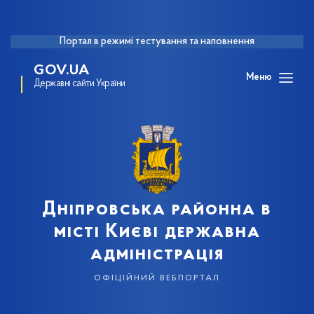
Портал в режимі тестування та наповнення
GOV.UA
Меню
Державні сайти України
Дніпровська районна в
місті Києві державна
адміністрація
офіційний вебпортал