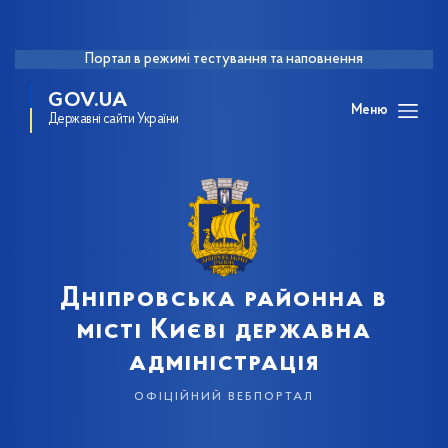
Портал в режимі тестування та наповнення
GOV.UA
Меню
Державні сайти України
Дніпровська районна в
місті Києві державна
адміністрація
офіційний вебпортал