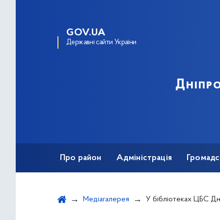
GOV.UA
Державні сайти України
Дніпро
Про район
Адміністрація
Громадс
Медіагалерея
У бібліотеках ЦБС Дніпровського району о