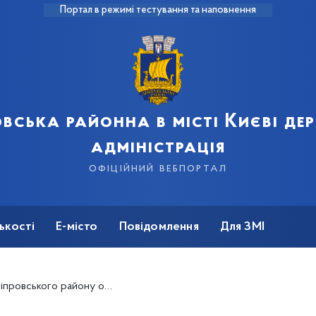
Портал в режимі тестування та наповнення
вська районна в місті Києві д
адміністрація
офіційний вебпортал
ькості
Е-місто
Повідомлення
Для ЗМІ
рганізовано різноманітні заходи для дітей