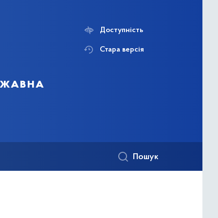
Доступність
Стара версія
ержавна
Пошук