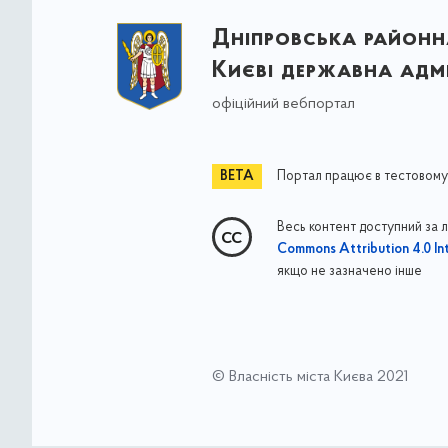
Дніпровська районна
Києві державна адмі
офіційний вебпортал
Портал працює в тестовому
Весь контент доступний за 
Commons Attribution 4.0 Int
якщо не зазначено інше
© Власність міста Києва 2021