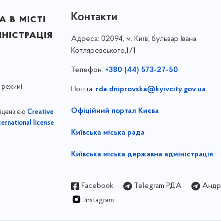
Контакти
 в місті
ністрація
Адреса:
02094, м. Київ, бульвар Івана
Котляревського,1/1
Телефон:
+380 (44) 573-27-50
 режимі
Пошта:
rda.dniprovska@kyivcity.gov.ua
Офіційний портал Києва
ліцензією
Creative
,
ernational license
Київська міська рада
Київська міська державна адміністрація
Facebook
Telegram РДА
Андрі
Instagram