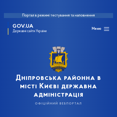
Портал в режимі тестування та наповнення
GOV.UA
Меню
Державні сайти України
Дніпровська районна в
місті Києві державна
адміністрація
офіційний вебпортал