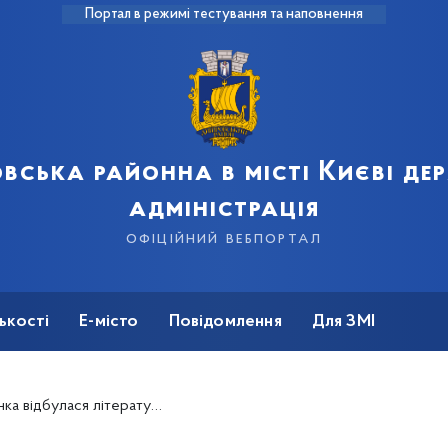
Портал в режимі тестування та наповнення
вська районна в місті Києві д
адміністрація
офіційний вебпортал
ькості
Е-місто
Повідомлення
Для ЗМІ
о письменника Олександра Дерманського та учнів Гімназії №30 "ЕКОНАД"