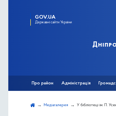
GOV.UA
Державні сайти України
Дніпро
Про район
Адміністрація
Громадс
Медіагалерея
У бібліотеці ім. П. Усенка відбулася літературна зустріч українськог