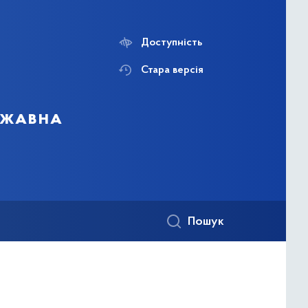
Доступність
Стара версія
ержавна
Пошук