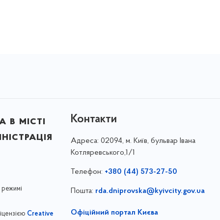
Контакти
 в місті
ністрація
Адреса:
02094, м. Київ, бульвар Івана
Котляревського,1/1
Телефон:
+380 (44) 573-27-50
 режимі
Пошта:
rda.dniprovska@kyivcity.gov.ua
Офіційний портал Києва
ліцензією
Creative