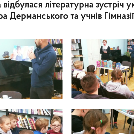
ка відбулася літературна зустріч 
а Дерманського та учнів Гімна