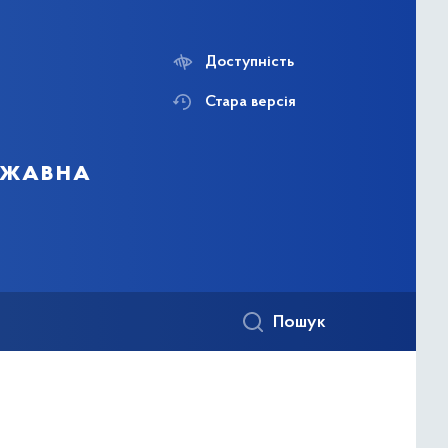
Доступність
Стара версія
ержавна
Пошук