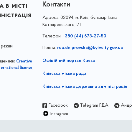
Контакти
 в місті
ністрація
Адреса:
02094, м. Київ, бульвар Івана
Котляревського,1/1
Телефон:
+380 (44) 573-27-50
 режимі
Пошта:
rda.dniprovska@kyivcity.gov.ua
Офіційний портал Києва
ліцензією
Creative
,
ernational license
Київська міська рада
Київська міська державна адміністрація
Facebook
Telegram РДА
Андрі
Instagram