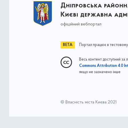
Дніпровська районна
Києві державна адмі
офіційний вебпортал
Портал працює в тестовому
Весь контент доступний за 
Commons Attribution 4.0 Int
якщо не зазначено інше
© Власність міста Києва 2021