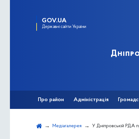
GOV.UA
Державні сайти України
Дніпро
Про район
Адміністрація
Громадс
Медіагалерея
У Дніпровській РДА провели навчал