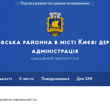
Портал в режимі тестування та наповнення
вська районна в місті Києві д
адміністрація
офіційний вебпортал
ькості
Е-місто
Повідомлення
Для ЗМІ
ьний семінар з вогневої підготовки