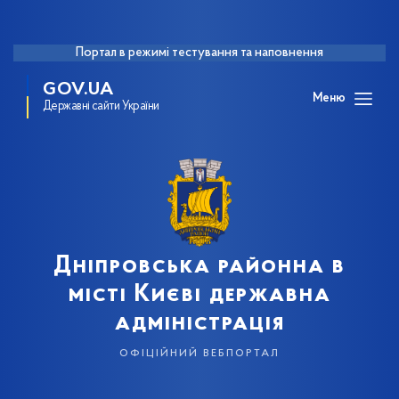
Портал в режимі тестування та наповнення
GOV.UA
Меню
Державні сайти України
Дніпровська районна в
місті Києві державна
адміністрація
офіційний вебпортал