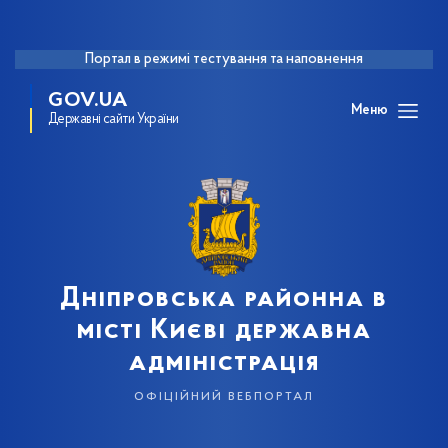
Портал в режимі тестування та наповнення
GOV.UA
Меню
Державні сайти України
Дніпровська районна в
місті Києві державна
адміністрація
офіційний вебпортал