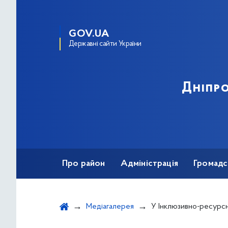
GOV.UA
Державні сайти України
Дніпро
Про район
Адміністрація
Громадс
Медіагалерея
У Інклюзивно-ресурсному центрі №13 проводяться заняття, 