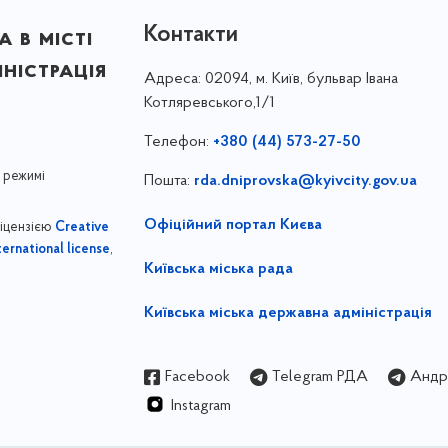
Контакти
 в місті
ністрація
Адреса:
02094, м. Київ, бульвар Івана
Котляревського,1/1
Телефон:
+380 (44) 573-27-50
 режимі
Пошта:
rda.dniprovska@kyivcity.gov.ua
Офіційний портал Києва
ліцензією
Creative
,
ernational license
Київська міська рада
Київська міська державна адміністрація
Facebook
Telegram РДА
Андрі
Instagram