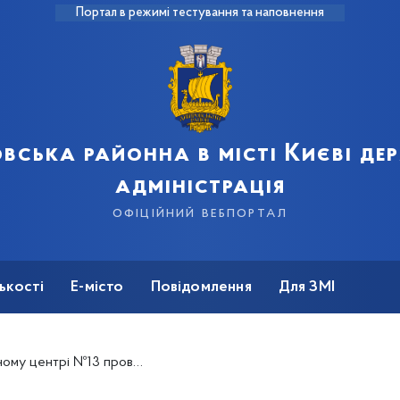
Портал в режимі тестування та наповнення
вська районна в місті Києві д
адміністрація
офіційний вебпортал
ькості
Е-місто
Повідомлення
Для ЗМІ
які спрямовані на емоцій та мотивації у дитячому розвитку