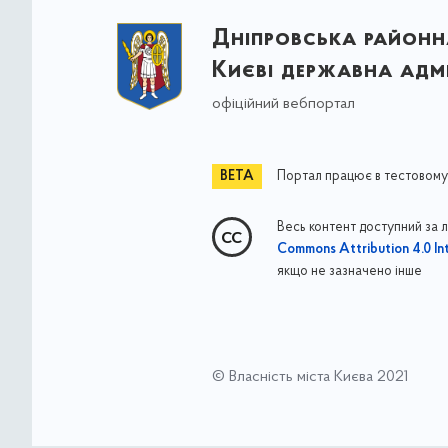
Дніпровська районна
Києві державна адмі
офіційний вебпортал
Портал працює в тестовому
Весь контент доступний за 
Commons Attribution 4.0 Int
якщо не зазначено інше
© Власність міста Києва 2021