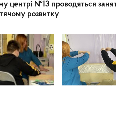
у центрі №13 проводяться занятт
итячому розвитку