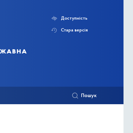
Доступність
Стара версія
ержавна
Пошук