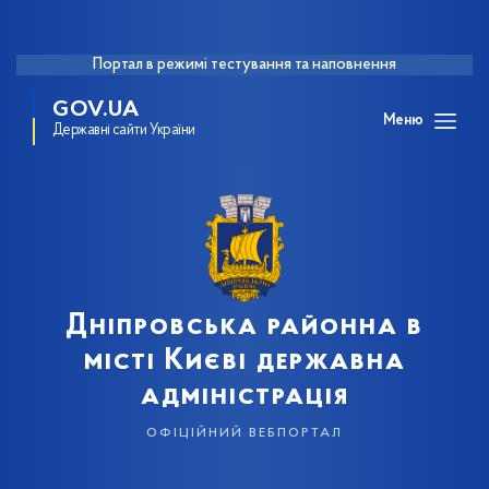
Портал в режимі тестування та наповнення
GOV.UA
Меню
Державні сайти України
Дніпровська районна в
місті Києві державна
адміністрація
офіційний вебпортал