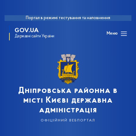
Портал в режимі тестування та наповнення
GOV.UA
Меню
Державні сайти України
Дніпровська районна в
місті Києві державна
адміністрація
офіційний вебпортал