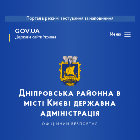
Портал в режимі тестування та наповнення
GOV.UA
Меню
Державні сайти України
Дніпровська районна в
місті Києві державна
адміністрація
офіційний вебпортал