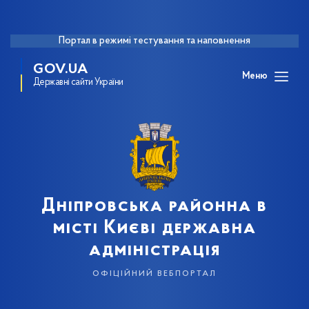
Портал в режимі тестування та наповнення
GOV.UA
Меню
Державні сайти України
Дніпровська районна в
місті Києві державна
адміністрація
офіційний вебпортал