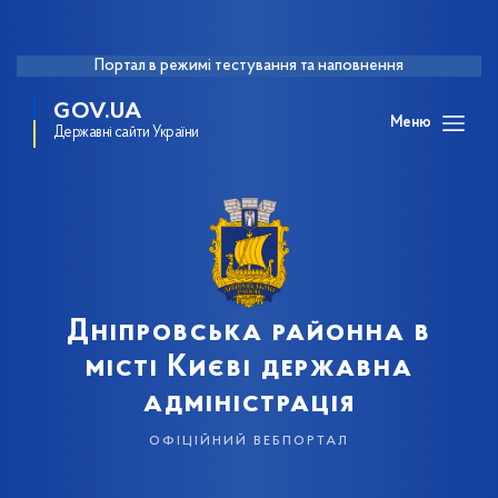
Портал в режимі тестування та наповнення
GOV.UA
Меню
Державні сайти України
Дніпровська районна в
місті Києві державна
адміністрація
офіційний вебпортал