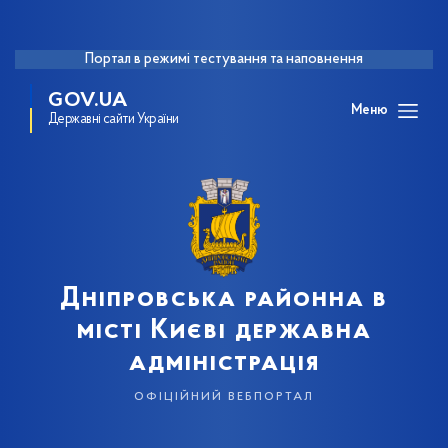
Портал в режимі тестування та наповнення
GOV.UA
Меню
Державні сайти України
Дніпровська районна в
місті Києві державна
адміністрація
офіційний вебпортал