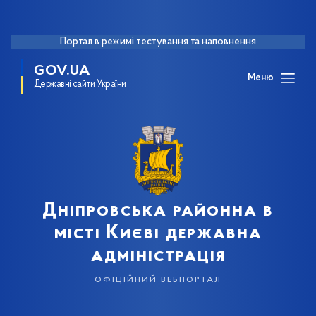
Портал в режимі тестування та наповнення
GOV.UA
Меню
Державні сайти України
Дніпровська районна в
місті Києві державна
адміністрація
офіційний вебпортал